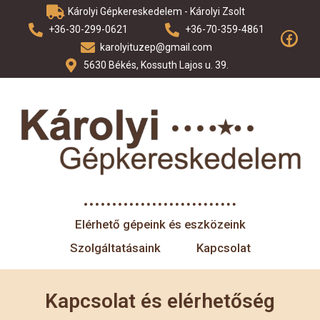
Károlyi Gépkereskedelem - Károlyi Zsolt
+36-30-299-0621
+36-70-359-4861
karolyituzep@gmail.com
5630 Békés, Kossuth Lajos u. 39.
Elérhető gépeink és eszközeink
Szolgáltatásaink
Kapcsolat
Kapcsolat és elérhetőség