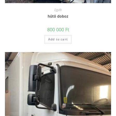
Egyéb
hűtő doboz
800 000
Ft
Add to cart