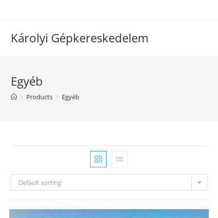
Skip
to
content
Károlyi Gépkereskedelem
Egyéb
>
Products
>
Egyéb
Default sorting