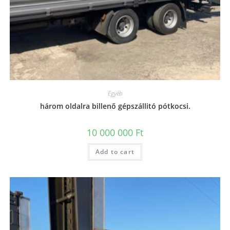
Egyéb
három oldalra billenő gépszállitó pótkocsi.
10 000 000
Ft
Add to cart