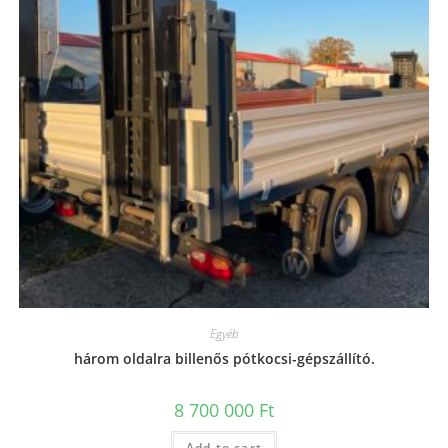
Egyéb
három oldalra billenős pótkocsi-gépszállító.
8 700 000
Ft
Add to cart