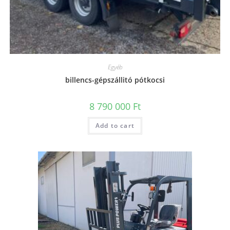
Egyéb
billencs-gépszállitó pótkocsi
8 790 000
Ft
Add to cart