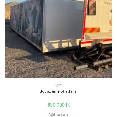
Egyéb
doboz emelőhátfallal
880 000
Ft
Add to cart