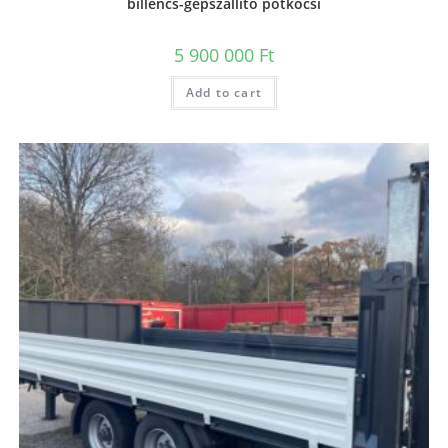
billencs-gépszállitó pótkocsi
5 900 000
Ft
Add to cart