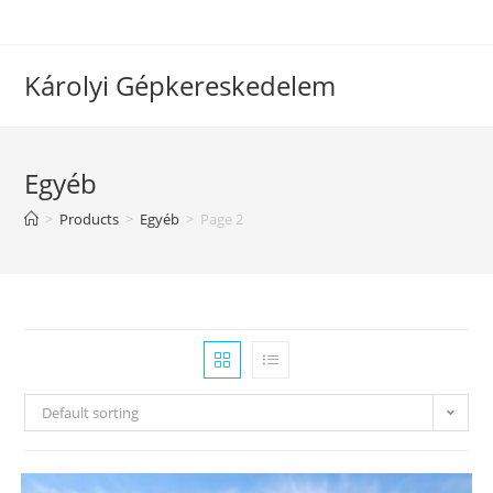
Skip
to
content
Károlyi Gépkereskedelem
Egyéb
>
Products
>
Egyéb
>
Page 2
Default sorting