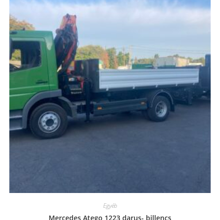
Egyéb
Mercedes Atego 1223 darus- billencs