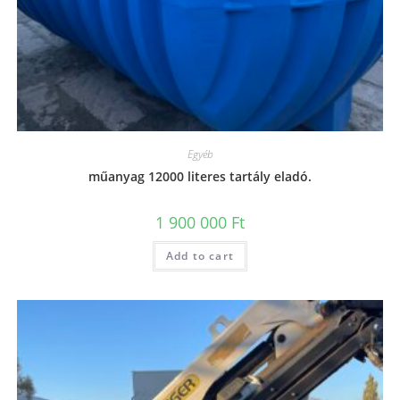
Egyéb
műanyag 12000 literes tartály eladó.
1 900 000
Ft
Add to cart