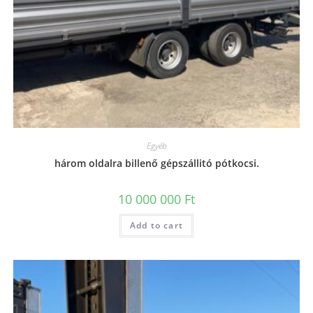
Egyéb
három oldalra billenő gépszállitó pótkocsi.
10 000 000
Ft
Add to cart