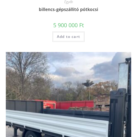
Egyéb
billencs-gépszállitó pótkocsi
5 900 000
Ft
Add to cart