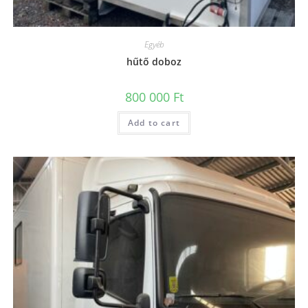
Egyéb
hűtő doboz
800 000
Ft
Add to cart