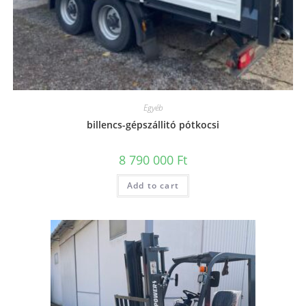
Egyéb
billencs-gépszállitó pótkocsi
8 790 000
Ft
Add to cart