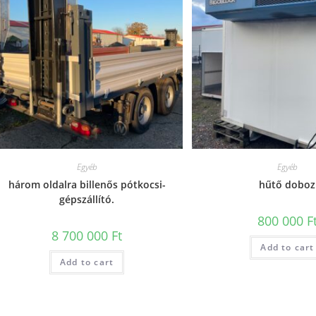
Egyéb
Egyéb
három oldalra billenős pótkocsi-
hűtő doboz
gépszállító.
800 000
F
8 700 000
Ft
Add to cart
Add to cart