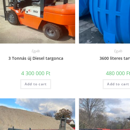
Egyéb
Egyéb
3 Tonnás új Diesel targonca
3600 literes tar
4 300 000
Ft
480 000
F
Add to cart
Add to cart