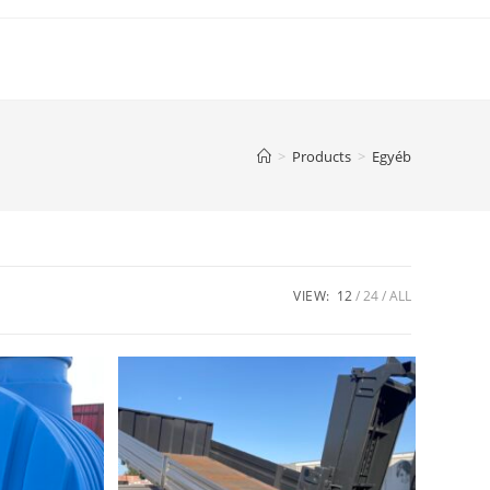
>
Products
>
Egyéb
VIEW:
12
24
ALL