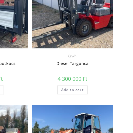
Egyéb
 pótkocsi
Diesel Targonca
Ft
4 300 000
Ft
Add to cart