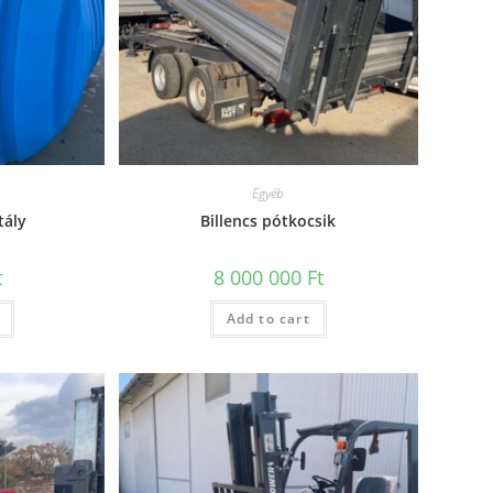
Egyéb
tály
Billencs pótkocsik
t
8 000 000
Ft
Add to cart