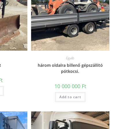
Egyéb
R
három oldalra billenő gépszállitó
pótkocsi.
Ft
10 000 000
Ft
Add to cart