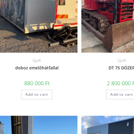
Egyéb
Egyéb
doboz emelőhátfallal
DT 75 DÓZE
880 000
Ft
2 800 000
Add to cart
Add to cart