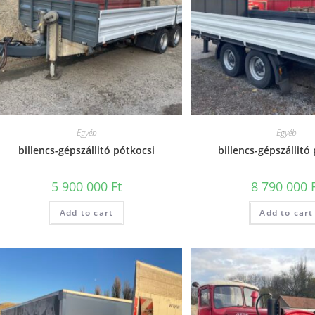
Egyéb
Egyéb
billencs-gépszállitó pótkocsi
billencs-gépszállitó
5 900 000
Ft
8 790 000
Add to cart
Add to cart