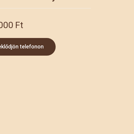
 000
Ft
eklődjön telefonon