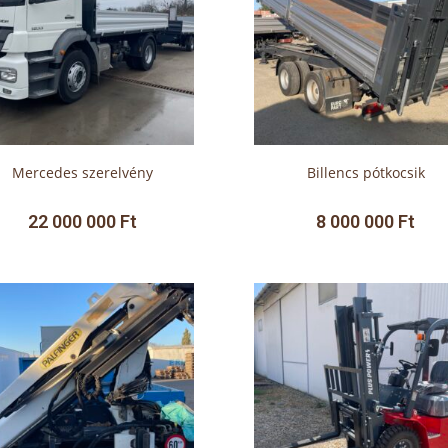
Mercedes szerelvény
Billencs pótkocsik
22 000 000
Ft
8 000 000
Ft