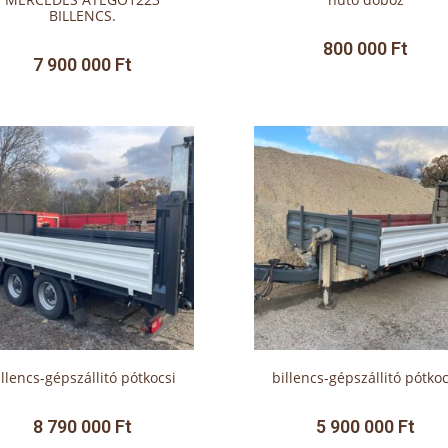
BILLENCS.
800 000
Ft
7 900 000
Ft
illencs-gépszállitó pótkocsi
billencs-gépszállitó pótkoc
8 790 000
Ft
5 900 000
Ft