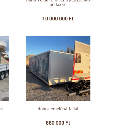
pótkocsi.
10 000 000
Ft
si
doboz emelőhátfallal
880 000
Ft