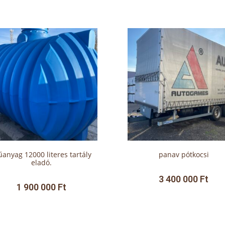
anyag 12000 literes tartály
panav pótkocsi
eladó.
3 400 000
Ft
1 900 000
Ft