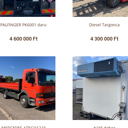
PALFINGER PK6001 daru
Diesel Targonca
4 600 000
Ft
4 300 000
Ft
MERCEDES ATEGO1223
hűtő doboz