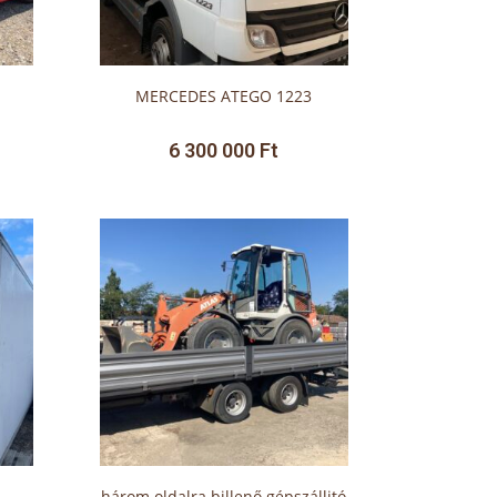
MERCEDES ATEGO 1223
6 300 000
Ft
három oldalra billenő gépszállitó