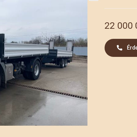
22 000
Érd