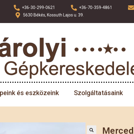
+36-30-299-0621
+36-70-359-4861
5630 Békés, Kossuth Lajos u. 39.
épeink és eszközeink
Szolgáltatásaink
Merced