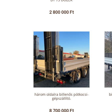
2 800 000
Ft
három oldalra billenős pótkocsi-
b
gépszállító.
8 700 000
Ft