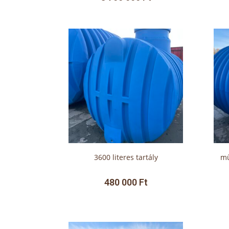
3600 literes tartály
mű
480 000
Ft