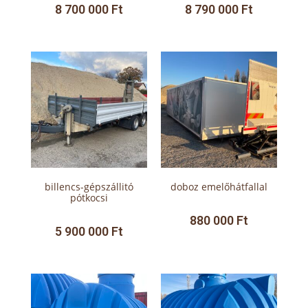
8 700 000
Ft
8 790 000
Ft
billencs-gépszállitó
doboz emelőhátfallal
pótkocsi
880 000
Ft
5 900 000
Ft