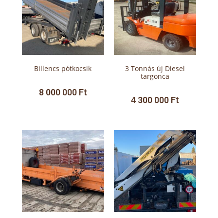
Billencs pótkocsik
3 Tonnás új Diesel
targonca
8 000 000
Ft
4 300 000
Ft