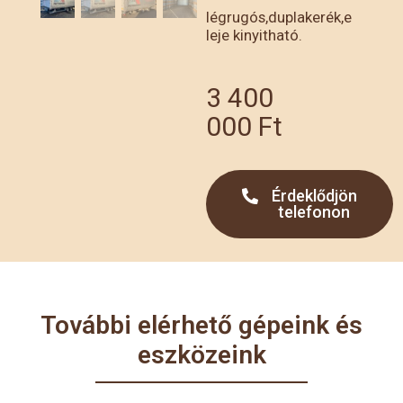
légrugós,duplakerék,e
leje kinyitható.
3 400
000
Ft
Érdeklődjön
telefonon
További elérhető gépeink és
eszközeink