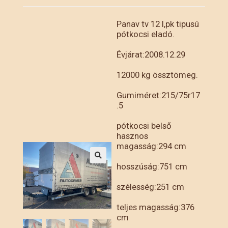
Panav tv 12 l,pk tipusú
pótkocsi eladó.
Évjárat:2008.12.29
12000 kg össztömeg.
Gumiméret:215/75r17
.5
pótkocsi belső
hasznos
magasság:294 cm
hosszúság:751 cm
szélesség:251 cm
teljes magasság:376
cm