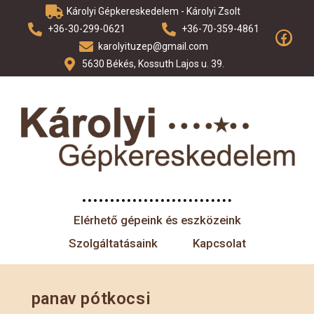
Károlyi Gépkereskedelem - Károlyi Zsolt
+36-30-299-0621
+36-70-359-4861
karolyituzep@gmail.com
5630 Békés, Kossuth Lajos u. 39.
Elérhető gépeink és eszközeink
Szolgáltatásaink
Kapcsolat
panav pótkocsi