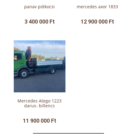
panav pótkocsi
mercedes axor 1833
3 400 000
Ft
12 900 000
Ft
Mercedes Atego 1223
darus- billencs
11 900 000
Ft