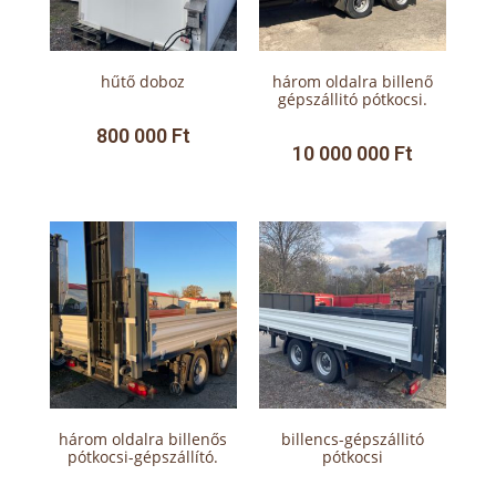
hűtő doboz
három oldalra billenő
gépszállitó pótkocsi.
800 000
Ft
10 000 000
Ft
három oldalra billenős
billencs-gépszállitó
pótkocsi-gépszállító.
pótkocsi